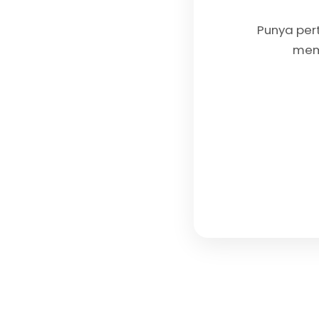
Punya per
memb